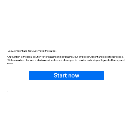
Easy, efficient and fast, just move the cards!
Our Kanban is the ideal solution for organizing and optimizing your entire recruitment and selection process.
With an intuitive interface and advanced features, it allows you to monitor each step with great efficiency and
ease.
Start now