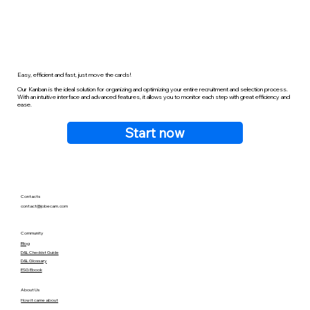
Easy, efficient and fast, just move the cards!
Our Kanban is the ideal solution for organizing and optimizing your entire recruitment and selection process.
With an intuitive interface and advanced features, it allows you to monitor each step with great efficiency and
ease.
Start now
Contacts
contact@jobecam.com
Community
Blog
D&L Checkist Guide
D&L Glossary
ESG Ebook
About Us
How it came about