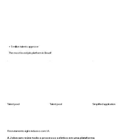
+ 5 million talents approve
The most loved job platform in Brazil!
Talent pool
Talent pool
Simplified application
Recrutamento ágil e inclusivo com IA
A Jobecam reúne todo o processo seletivo em uma plataforma