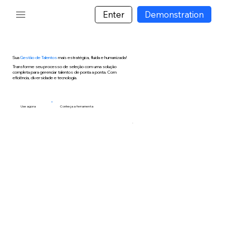
Enter
Demonstration
Sua
Gestão de Talentos
mais estratégica, fluida e humanizada!
Transforme seu processo de seleção com uma solução
completa para gerenciar talentos de ponta a ponta. Com
eficiência, diversidade e tecnologia.
Use agora
Conheça a ferramenta