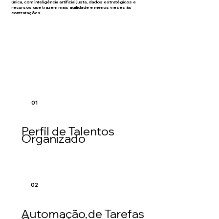
única, com inteligência artificial justa, dados estratégicos e
recursos que trazem mais agilidade e menos vieses às
contratações.
01
Perfil de Talentos
Organizado
02
Automação de Tarefas