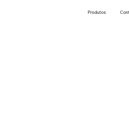
Produtos
Con
inteligência artificial
talentos!