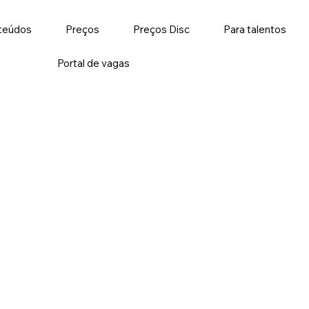
teúdos
Preços
Preços Disc
Para talentos
Portal de vagas
preferida pelos