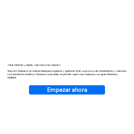
¡Fácil, eficiente y rápido, sólo mueve las tarjetas!
Nuestro Kanban es la solución ideal para organizar y optimizar todo su proceso de reclutamiento y selección.
Con una interfaz intuitiva y funciones avanzadas, le permite supervisar cada paso con gran eficiencia y
facilidad.
Empezar ahora