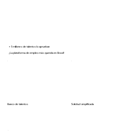
+ 5 millones de talentos lo aprueban
¡La plataforma de empleo más querida en Brasil!
Banco de talentos
Solicitud simplificada