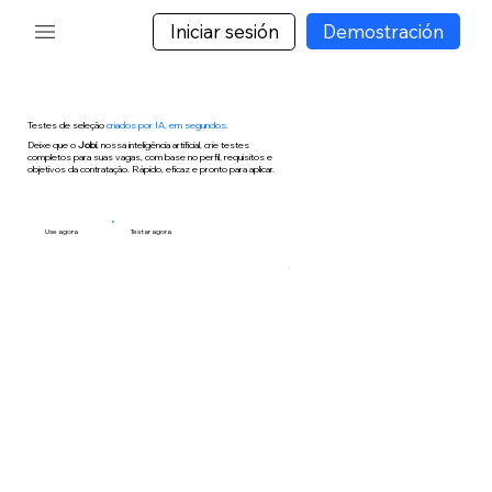
Iniciar sesión
Demostración
Testes de seleção
criados por IA, em segundos.
Deixe que o
Jobi
, nossa inteligência artificial, crie testes
completos para suas vagas, com base no perfil, requisitos e
objetivos da contratação. Rápido, eficaz e pronto para aplicar.
Use agora
Testar agora