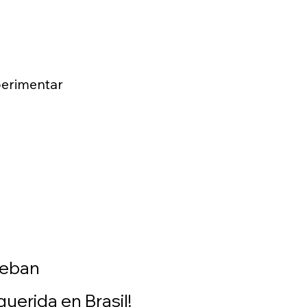
perimentar
ueban
uerida en Brasil!